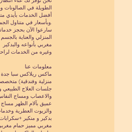
نحن نوفر لك عناء انتظا
الطويلة في الصالونات و
أفضل الخدمات بأيدي م
وبأسعار في متناول الجميع.
سارعوا الآن بحجز خدمات
المنزلي والعناية بالجسم
مغربي بأنواعه والبدكير
وغيره من الخدمات لراح
معلومات عنا
ماكس ريلاكس سبا جدة (
منزلية وفندقية) متخصص
جلسات العلاج الطبيعي و
والاعصاب ومساج النفا
عميق بآلام الظهر مساج 
والزيوت العطرية وخدمات
بدكير و منكير +سكرابات
مغربي مميز حمام مغربي