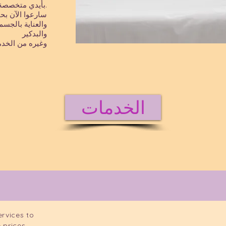
بأيدي متخصصة وبأسعار في متناول الجميع.
سارعوا الآن بح
والعناية بالجسم
والبدكير
وغيره من الخدم
الخدمات
ervices to
 prices