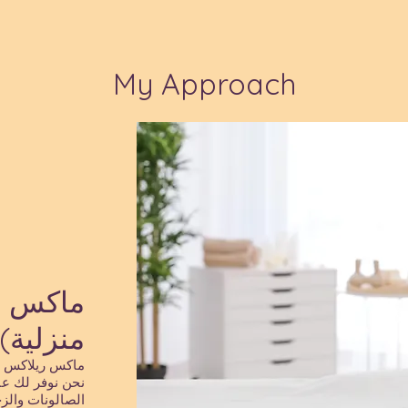
My Approach
ماكس س
منزلية)
ماكس ريلاكس س
نحن نوفر لك عن
الصالونات والز