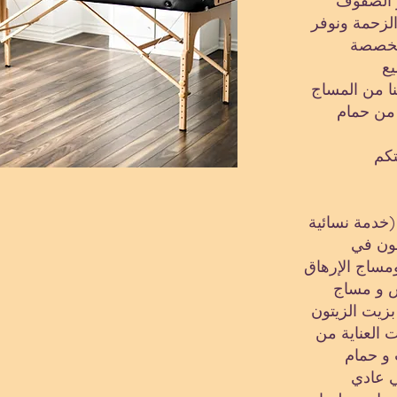
ر الصفوف
الزحمة ونوفر
تخصصة
نا من المساج
 من حمام
تكم
خدمة نسائية
ون في
مساج الإرهاق
س و مساج
بزيت الزيتون
 العناية من
 و حمام
 عادي