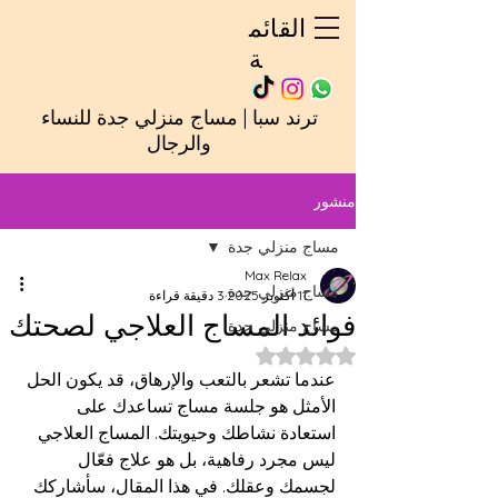
القائم
ة
ترند سبا | مساج منزلي جدة للنساء
والرجال
منشور
مساج منزلي جدة
Max Relax
مساج منزلي جدة
11 أكتوبر 2025
3 دقيقة قراءة
فوائد المساج العلاجي لصحتك
مساج منزلي جدة
تم التقييم بـ ليس رقمًا من أصل 5 نجوم.
عندما تشعر بالتعب والإرهاق، قد يكون الحل 
الأمثل هو جلسة مساج تساعدك على 
استعادة نشاطك وحيويتك. المساج العلاجي 
ليس مجرد رفاهية، بل هو علاج فعّال 
لجسمك وعقلك. في هذا المقال، سأشاركك 