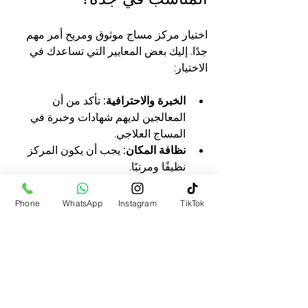
اختيار مركز مساج موثوق ومريح أمر مهم 
جدًا. إليك بعض المعايير التي تساعدك في 
الاختيار:
الخبرة والاحترافية:
 تأكد من أن 
المعالجين لديهم شهادات وخبرة في 
المساج العلاجي.
نظافة المكان:
 يجب أن يكون المركز 
نظيفًا ومرتبًا.
توفير خدمات منزلية وفندقية:
 لتتمكن 
من الاسترخاء في مكانك الخاص.
Phone
WhatsApp
Instagram
TikTok
آراء العملاء:
 اقرأ تقييمات وتجارب 
الآخرين.
تنوع الخدمات:
 وجود خيارات متعددة 
مثل المساج السويدي، التدليك العميق، 
والمساج الرياضي.